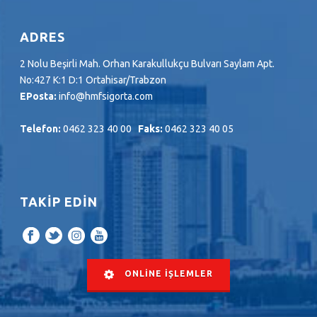
ADRES
2 Nolu Beşirli Mah. Orhan Karakullukçu Bulvarı Saylam Apt.
No:427 K:1 D:1 Ortahisar/Trabzon
EPosta:
info@hmfsigorta.com
Telefon:
0462 323 40 00
Faks:
0462 323 40 05
TAKİP EDİN
ONLİNE İŞLEMLER