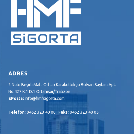
ADRES
2 Nolu Beşirli Mah. Orhan Karakullukçu Bulvarı Saylam Apt.
No:427 K:1 D:1 Ortahisar/Trabzon
EPosta:
info@hmfsigorta.com
Telefon:
0462 323 40 00
Faks:
0462 323 40 05