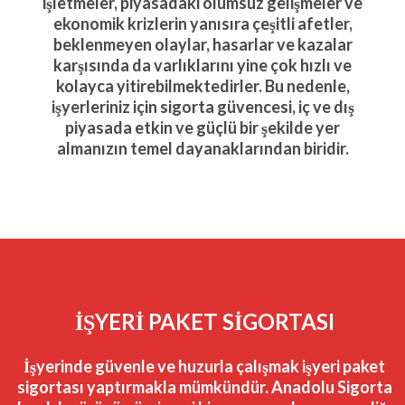
işletmeler, piyasadaki olumsuz gelişmeler ve
ekono­mik krizlerin yanısıra çeşitli afetler,
beklenmeyen olaylar, ha­sarlar ve kazalar
karşısında da varlıklarını yine çok hızlı ve
kolayca yitirebilmektedir­ler. Bu nedenle,
işyerleriniz için sigorta güvencesi, iç ve dış
piyasada etkin ve güçlü bir şekilde yer
almanızın temel dayanakların­dan biridir.
İŞYERI PAKET SIGORTASI
İşyerinde güvenle ve huzurla çalışmak işyeri paket
sigortası yaptırmakla mümkündür. Anadolu Sigorta