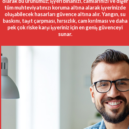
olarak bu ürünümüz; işyeri binanızı, camlarınızı ve diğer
tüm muhteviyatınızı koruma altına alarak işyerinizde
oluşabilecek hasarları güvence altına alır. Yangın, su
baskını, taşıt çarpması, hırsızlık, cam kırılması ve daha
pek çok riske karşı işyeriniz için en geniş güvenceyi
sunar.